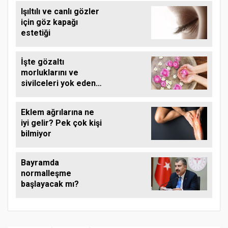
Suyun tadını bile
Işıltılı ve canlı gözler
alamıyordum
için göz kapağı
estetiği
İşte gözaltı
morluklarını ve
sivilceleri yok eden
o mucizevi ürün...
Eklem ağrılarına ne
iyi gelir? Pek çok kişi
bilmiyor
Bayramda
normalleşme
başlayacak mı?