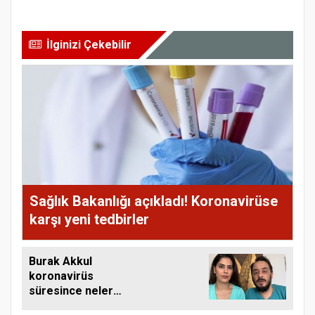
İlginizi Çekebilir
Sağlık Bakanlığı açıkladı! Koronavirüse
karşı yeni tedbirler
Burak Akkul
koronavirüs
süresince neler
yaşadığını anlattı: