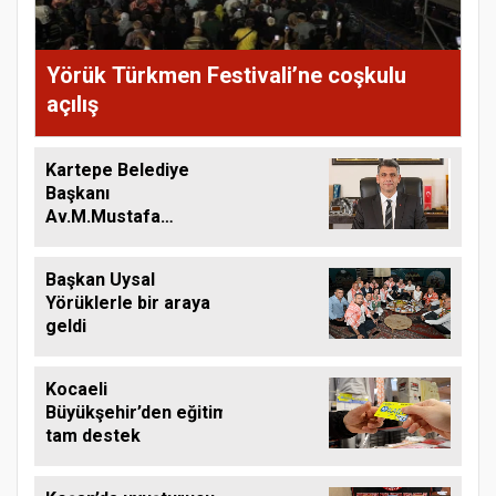
Yörük Türkmen Festivali’ne coşkulu
açılış
Kartepe Belediye
Başkanı
Av.M.Mustafa
Kocaman, Mevlid
Kandili
Başkan Uysal
münasebetiyle
Yörüklerle bir araya
kutlama mesajı
geldi
yayınladı.
Kocaeli
Büyükşehir’den eğitime
tam destek