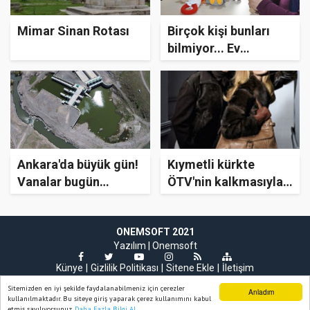
Mimar Sinan Rotası
Birçok kişi bunları
bilmiyor... Ev
kadınlarına müjde!
Ankara'da büyük gün!
Kıymetli kürkte
Vanalar bugün
ÖTV'nin kalkmasıyla
açılıyor...
ihracat çift haneli
artacak
ONEMSOFT 2021
Yazılım |
Onemsoft
Künye
Gizlilik Politikası
Sitene Ekle
İletişim
Sitemizden en iyi şekilde faydalanabilmeniz için çerezler
Anladım
kullanılmaktadır. Bu siteye giriş yaparak çerez kullanımını kabul
etmiş sayılıyorsunuz.
Daha Fazla Bilgi Al