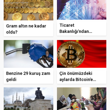
Ticaret
Gram altın ne kadar
Bakanlığı'ndan
oldu?
KOBİ'ler için
kampanya
Benzine 29 kuruş zam
Çin önümüzdeki
geldi
aylarda Bitcoin'e
savaş açabilir!